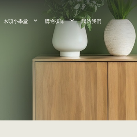
木頭小學堂
購物須知
聯絡我們
工藝理念
服務流程
養材熟成
常見問題
細節客製說明
木材保養
桌子
訂製流程
保固期限
椅子
櫃子
床組
神桌
家飾小物