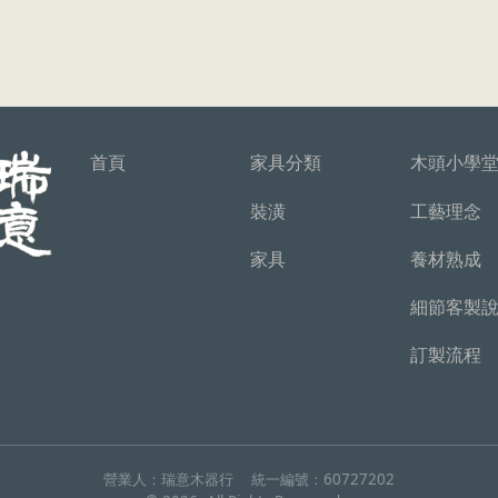
首頁
家具分類
木頭小學
裝潢
工藝理念
家具
養材熟成
細節客製
訂製流程
營業人：
瑞意木器行
統一編號：
60727202