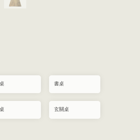
桌
書桌
桌
玄關桌