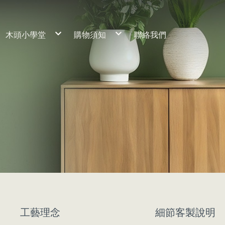
木頭小學堂
購物須知
聯絡我們
工藝理念
服務流程
養材熟成
常見問題
細節客製說明
木材保養
桌子
訂製流程
保固期限
椅子
櫃子
床組
神桌
家飾小物
工藝理念
細節客製說明