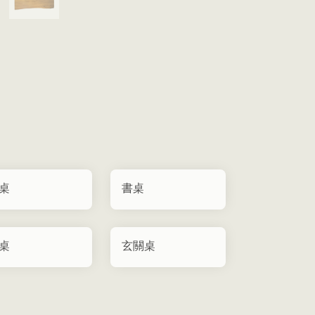
桌
書桌
桌
玄關桌