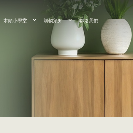
木頭小學堂
購物須知
聯絡我們
工藝理念
服務流程
養材熟成
常見問題
細節客製說明
木材保養
桌子
訂製流程
保固期限
椅子
櫃子
床組
神桌
家飾小物