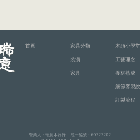
首頁
家具分類
木頭小學
裝潢
工藝理念
家具
養材熟成
細節客製
訂製流程
營業人：
瑞意木器行
統一編號：
60727202