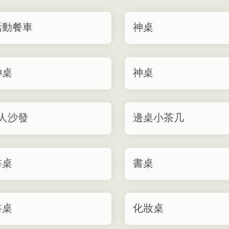
活動餐車
神桌
神桌
神桌
3人沙發
邊桌小茶几
書桌
書桌
書桌
化妝桌