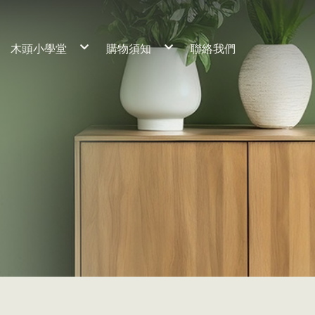
木頭小學堂
購物須知
聯絡我們
工藝理念
服務流程
養材熟成
常見問題
細節客製說明
木材保養
桌子
訂製流程
保固期限
椅子
櫃子
床組
神桌
家飾小物