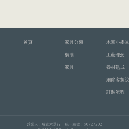
首頁
家具分類
木頭小學
裝潢
工藝理念
家具
養材熟成
細節客製
訂製流程
營業人：
瑞意木器行
統一編號：
60727202