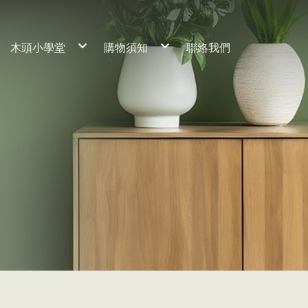
木頭小學堂
購物須知
聯絡我們
工藝理念
服務流程
養材熟成
常見問題
細節客製說明
木材保養
桌子
訂製流程
保固期限
椅子
櫃子
床組
神桌
家飾小物