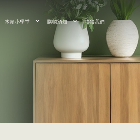
木頭小學堂
購物須知
聯絡我們
工藝理念
服務流程
養材熟成
常見問題
細節客製說明
木材保養
桌子
訂製流程
保固期限
椅子
櫃子
床組
神桌
家飾小物