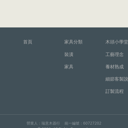
首頁
家具分類
木頭小學
裝潢
工藝理念
家具
養材熟成
細節客製
訂製流程
營業人：
瑞意木器行
統一編號：
60727202