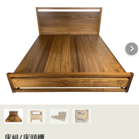
床組/床頭櫃