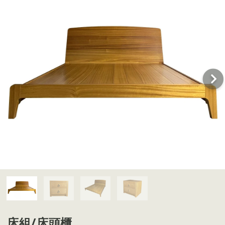
床組/床頭櫃